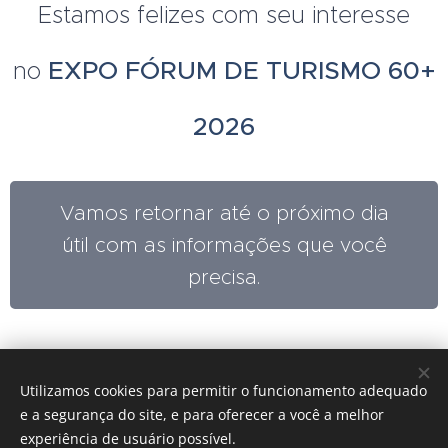
Estamos felizes com seu interesse
EXPO FÓRUM DE TURISMO 60+
no
2026
Vamos retornar até o próximo dia
útil com as informações que você
precisa.
Utilizamos cookies para permitir o funcionamento adequado
© Todos os diretos reservados - EXPO FÓRUM DE TURISMO
e a segurança do site, e para oferecer a você a melhor
60+
Rua Mario de Andrade, 48, Sala 1616, Barra Funda, São Paulo -
experiência de usuário possível.